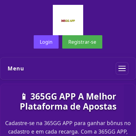
Login
Registrar-se
Menu
📱 365GG APP A Melhor
Plataforma de Apostas
Cadastre-se na 365GG APP para ganhar bônus no
cadastro e em cada recarga. Com a 365GG APP,