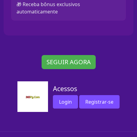
🎁 Receba bônus exclusivos
automaticamente
SEGUIR AGORA
Acessos
Login
Registrar-se