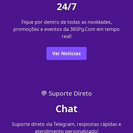
24/7
Fique por dentro de todas as novidades,
promoções e eventos da 365Pg.Com em tempo
real!
Ver Notícias
💬 Suporte Direto
Chat
Suporte direto via Telegram, respostas rápidas e
atendimento personalizado!