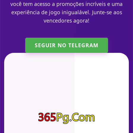
você tem acesso a promoções incríveis e uma
experiência de jogo inigualável. Junte-se aos
vencedores agora!
SEGUIR NO TELEGRAM