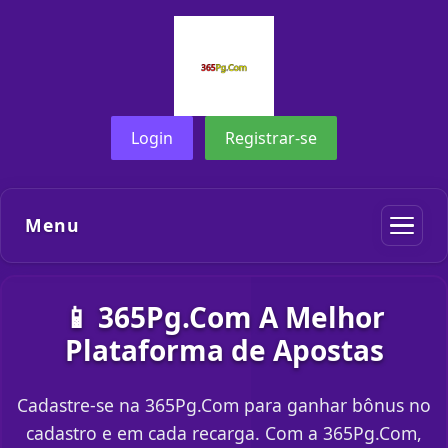
Login
Registrar-se
Menu
📱 365Pg.Com A Melhor
Plataforma de Apostas
Cadastre-se na 365Pg.Com para ganhar bônus no
cadastro e em cada recarga. Com a 365Pg.Com,