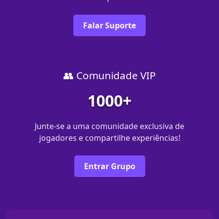
Falar Suporte
👥 Comunidade VIP
1000+
Junte-se a uma comunidade exclusiva de
jogadores e compartilhe experiências!
Entrar Grupo