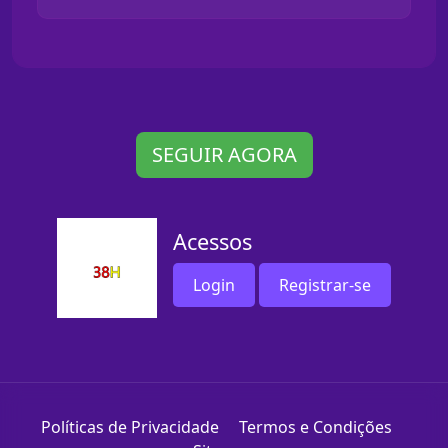
SEGUIR AGORA
Acessos
Login
Registrar-se
Políticas de Privacidade
Termos e Condições