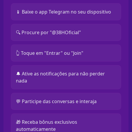
📱 Baixe o app Telegram no seu dispositivo
🔍 Procure por "@38HOficial"
👆 Toque em "Entrar" ou "Join"
🔔 Ative as notificações para não perder
nada
💬 Participe das conversas e interaja
🎁 Receba bônus exclusivos
automaticamente