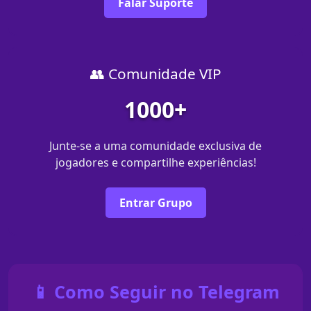
Falar Suporte
👥 Comunidade VIP
1000+
Junte-se a uma comunidade exclusiva de
jogadores e compartilhe experiências!
Entrar Grupo
📱 Como Seguir no Telegram