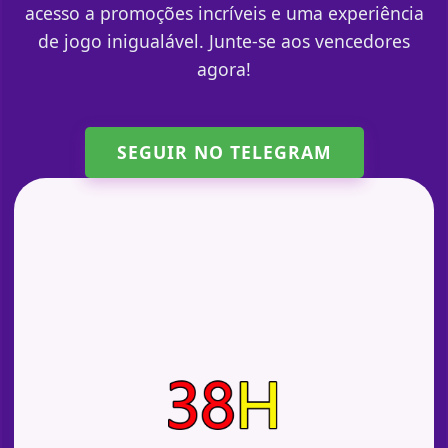
acesso a promoções incríveis e uma experiência
de jogo inigualável. Junte-se aos vencedores
agora!
SEGUIR NO TELEGRAM