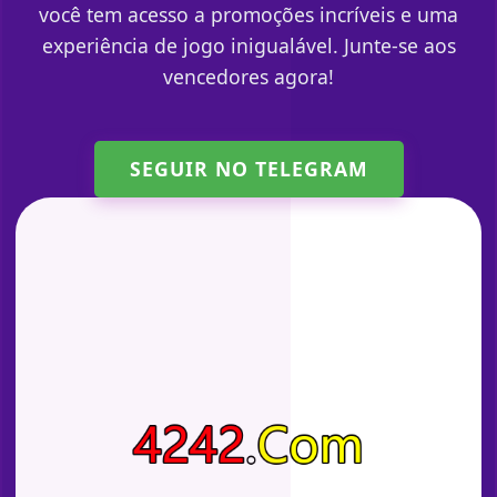
você tem acesso a promoções incríveis e uma
experiência de jogo inigualável. Junte-se aos
vencedores agora!
SEGUIR NO TELEGRAM