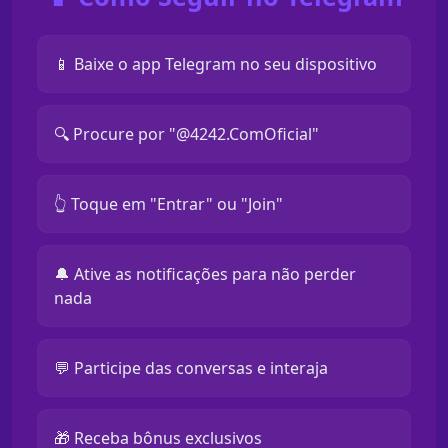
📱 Baixe o app Telegram no seu dispositivo
🔍 Procure por "@4242.ComOficial"
👆 Toque em "Entrar" ou "Join"
🔔 Ative as notificações para não perder
nada
💬 Participe das conversas e interaja
🎁 Receba bônus exclusivos