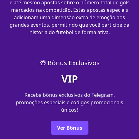
e até mesmo apostas sobre o número total de gols
marcados na competição. Estas apostas especiais
adicionam uma dimensão extra de emoção aos
grandes eventos, permitindo que você participe da
história do futebol de forma ativa.
🎁 Bônus Exclusivos
VIP
Receba bônus exclusivos do Telegram,
promoções especiais e códigos promocionais
únicos!
Ver Bônus