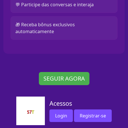
💬 Participe das conversas e interaja
🎁 Receba bônus exclusivos
automaticamente
SEGUIR AGORA
Acessos
Login
Registrar-se