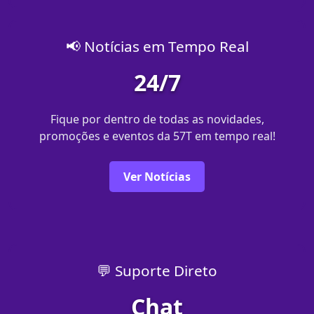
📢 Notícias em Tempo Real
24/7
Fique por dentro de todas as novidades,
promoções e eventos da 57T em tempo real!
Ver Notícias
💬 Suporte Direto
Chat