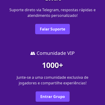
Suporte direto via Telegram, respostas rápidas e
atendimento personalizado!
Falar Suporte
👥 Comunidade VIP
1000+
Junte-se a uma comunidade exclusiva de
jogadores e compartilhe experiências!
Entrar Grupo