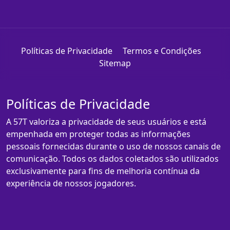
Políticas de Privacidade
Termos e Condições
Sitemap
Políticas de Privacidade
A 57T valoriza a privacidade de seus usuários e está
empenhada em proteger todas as informações
pessoais fornecidas durante o uso de nossos canais de
comunicação. Todos os dados coletados são utilizados
exclusivamente para fins de melhoria contínua da
experiência de nossos jogadores.