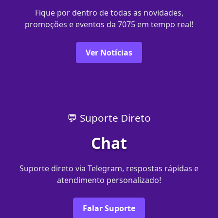
Fique por dentro de todas as novidades,
promoções e eventos da 7075 em tempo real!
Ver Notícias
💬 Suporte Direto
Chat
Suporte direto via Telegram, respostas rápidas e
atendimento personalizado!
Falar Suporte