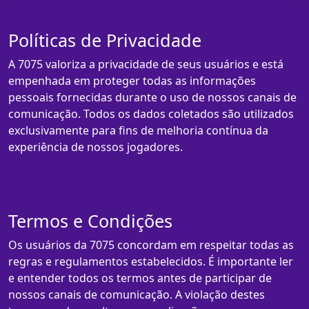
Políticas de Privacidade
A 7075 valoriza a privacidade de seus usuários e está
empenhada em proteger todas as informações
pessoais fornecidas durante o uso de nossos canais de
comunicação. Todos os dados coletados são utilizados
exclusivamente para fins de melhoria contínua da
experiência de nossos jogadores.
Termos e Condições
Os usuários da 7075 concordam em respeitar todas as
regras e regulamentos estabelecidos. É importante ler
e entender todos os termos antes de participar de
nossos canais de comunicação. A violação destes