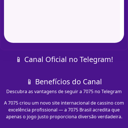
📱 Canal Oficial no Telegram!
📱 Benefícios do Canal
Descubra as vantagens de seguir a 7075 no Telegram
A 7075 criou um novo site internacional de cassino com
excelência profissional — a 7075 Brasil acredita que
apenas o jogo justo proporciona diversão verdadeira.