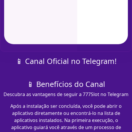
📱 Canal Oficial no Telegram!
📱 Benefícios do Canal
Descubra as vantagens de seguir a 777Slot no Telegram
Após a instalação ser concluída, você pode abrir o
aplicativo diretamente ou encontrá-lo na lista de
aplicativos instalados. Na primeira execução, o
aplicativo guiará você através de um processo de