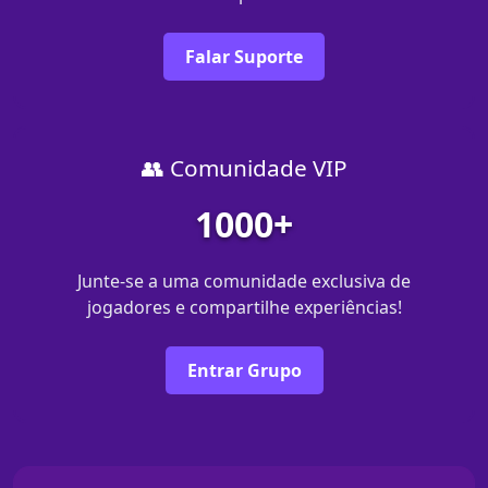
Falar Suporte
👥 Comunidade VIP
1000+
Junte-se a uma comunidade exclusiva de
jogadores e compartilhe experiências!
Entrar Grupo